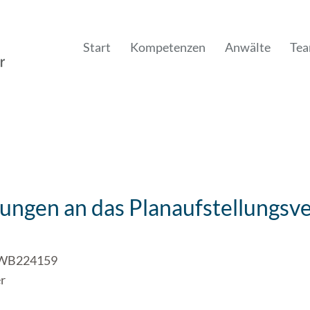
Start
Kompetenzen
Anwälte
Te
ungen an das Planaufstellungsv
w WB224159
r